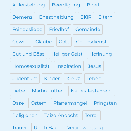
Auferstehung
Beerdigung
Bibel
Demenz
Ehescheidung
EKiR
Eltern
Feindesliebe
Friedhof
Gemeinde
Gewalt
Glaube
Gott
Gottesdienst
Gut und Böse
Heiliger Geist
Hoffnung
Homosexualität
Inspiration
Jesus
Judentum
Kinder
Kreuz
Leben
Liebe
Martin Luther
Neues Testament
Oase
Ostern
Pfarrermangel
Pfingsten
Religionen
Taize-Andacht
Terror
Trauer
Ulrich Bach
Verantwortung