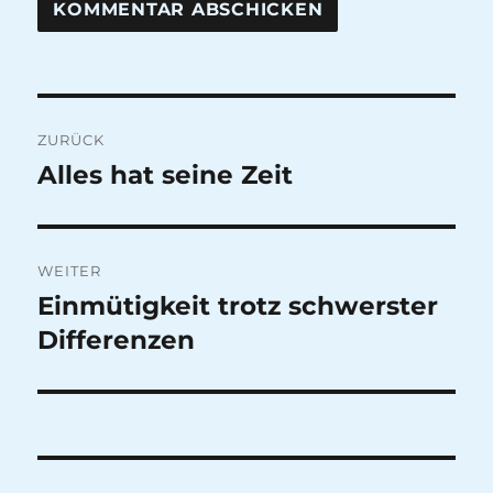
Beitragsnavigation
ZURÜCK
Alles hat seine Zeit
Vorheriger
Beitrag:
WEITER
Einmütigkeit trotz schwerster
Nächster
Beitrag:
Differenzen