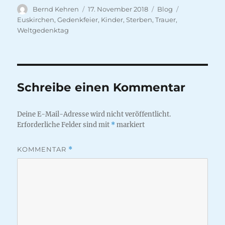
Autor
Veröffentlicht
Kategorien
Schlagwörte
Bernd Kehren
17. November 2018
Blog
am
Euskirchen
,
Gedenkfeier
,
Kinder
,
Sterben
,
Trauer
,
Weltgedenktag
Schreibe einen Kommentar
Deine E-Mail-Adresse wird nicht veröffentlicht.
Erforderliche Felder sind mit
*
markiert
KOMMENTAR
*