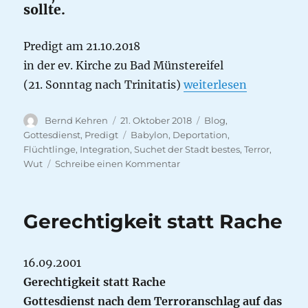
sollte.
Predigt am 21.10.2018
in der ev. Kirche zu Bad Münstereifel
„Suchet der Stadt bes
(21. Sonntag nach Trinitatis)
weiterlesen
Autor
Veröffentlicht
Kategorien
Bernd Kehren
21. Oktober 2018
Blog
,
am
Schlagwörter
Gottesdienst
,
Predigt
Babylon
,
Deportation
,
Flüchtlinge
,
Integration
,
Suchet der Stadt bestes
,
Terror
,
zu
Wut
Schreibe einen Kommentar
Suchet
der
Stadt
Gerechtigkeit statt Rache
bestes…
16.09.2001
Gerechtigkeit statt Rache
Gottesdienst nach dem Terroranschlag auf das