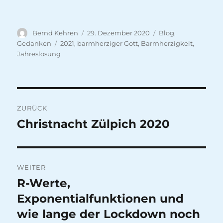
Autor
Veröffentlicht
Kategorien
Bernd Kehren
29. Dezember 2020
Blog
,
am
Schlagwörter
Gedanken
2021
,
barmherziger Gott
,
Barmherzigkeit
,
Jahreslosung
Beitragsnavigation
ZURÜCK
Christnacht Zülpich 2020
Vorheriger
Beitrag:
WEITER
R-Werte,
Nächster
Beitrag:
Exponentialfunktionen und
wie lange der Lockdown noch