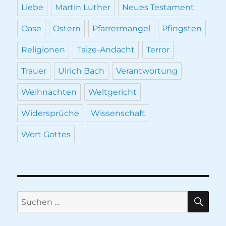
Liebe
Martin Luther
Neues Testament
Oase
Ostern
Pfarrermangel
Pfingsten
Religionen
Taize-Andacht
Terror
Trauer
Ulrich Bach
Verantwortung
Weihnachten
Weltgericht
Widersprüche
Wissenschaft
Wort Gottes
SU
Suche
nach: