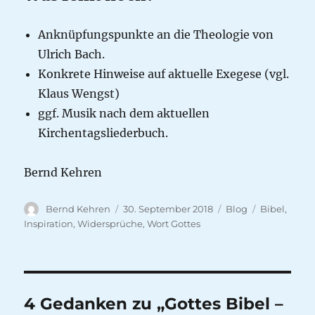
Anknüpfungspunkte an die Theologie von
Ulrich Bach.
Konkrete Hinweise auf aktuelle Exegese (vgl.
Klaus Wengst)
ggf. Musik nach dem aktuellen
Kirchentagsliederbuch.
Bernd Kehren
Autor
Veröffentlicht
Kategorien
Schlagwört
Bernd Kehren
30. September 2018
Blog
Bibel
,
am
Inspiration
,
Widersprüche
,
Wort Gottes
4 Gedanken zu „Gottes Bibel –