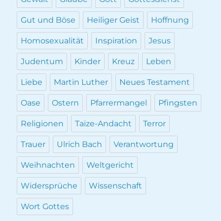
Gut und Böse
Heiliger Geist
Hoffnung
Homosexualität
Inspiration
Jesus
Judentum
Kinder
Kreuz
Leben
Liebe
Martin Luther
Neues Testament
Oase
Ostern
Pfarrermangel
Pfingsten
Religionen
Taize-Andacht
Terror
Trauer
Ulrich Bach
Verantwortung
Weihnachten
Weltgericht
Widersprüche
Wissenschaft
Wort Gottes