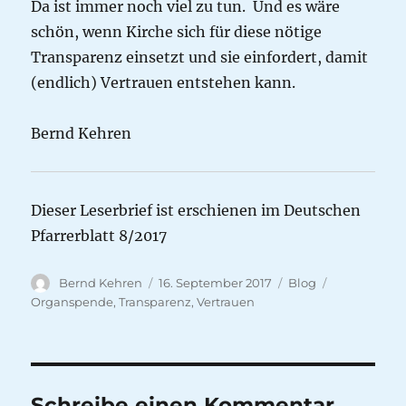
Da ist immer noch viel zu tun. Und es wäre
schön, wenn Kirche sich für diese nötige
Transparenz einsetzt und sie einfordert, damit
(endlich) Vertrauen entstehen kann.
Bernd Kehren
Dieser Leserbrief ist erschienen im Deutschen
Pfarrerblatt 8/2017
Autor
Veröffentlicht
Kategorien
Schlagwörte
Bernd Kehren
16. September 2017
Blog
am
Organspende
,
Transparenz
,
Vertrauen
Schreibe einen Kommentar