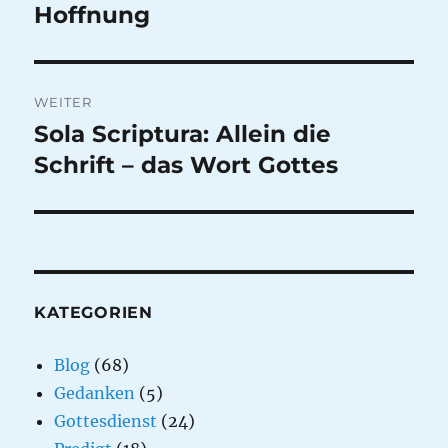
Beitrag:
Hoffnung
WEITER
Sola Scriptura: Allein die
Nächster
Beitrag:
Schrift – das Wort Gottes
KATEGORIEN
Blog
(68)
Gedanken
(5)
Gottesdienst
(24)