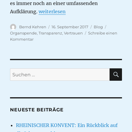
es immer noch an einer umfassenden
„Organspende braucht Vertrauen“
Aufklärung.
weiterlesen
Autor
Veröffentlicht
Kategorien
Schlagwörte
Bernd Kehren
16. September 2017
Blog
am
Organspende
,
Transparenz
,
Vertrauen
Schreibe einen
zu
Kommentar
Organspende
braucht
Vertrauen
SU
Suche
nach:
NEUESTE BEITRÄGE
RHEINISCHER KONVENT: Ein Rückblick auf