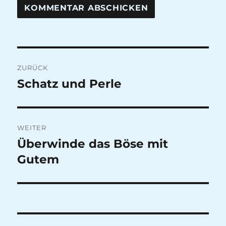
Beitragsnavigation
ZURÜCK
Schatz und Perle
Vorheriger
Beitrag:
WEITER
Überwinde das Böse mit
Nächster
Beitrag:
Gutem