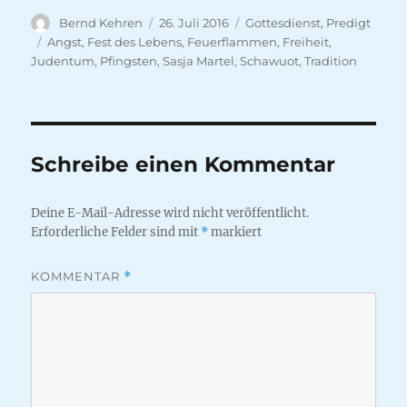
Autor
Veröffentlicht
Kategorien
Bernd Kehren
26. Juli 2016
Gottesdienst
,
Predigt
am
Schlagwörter
Angst
,
Fest des Lebens
,
Feuerflammen
,
Freiheit
,
Judentum
,
Pfingsten
,
Sasja Martel
,
Schawuot
,
Tradition
Schreibe einen Kommentar
Deine E-Mail-Adresse wird nicht veröffentlicht.
Erforderliche Felder sind mit
*
markiert
KOMMENTAR
*