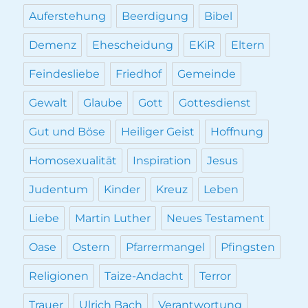
Auferstehung
Beerdigung
Bibel
Demenz
Ehescheidung
EKiR
Eltern
Feindesliebe
Friedhof
Gemeinde
Gewalt
Glaube
Gott
Gottesdienst
Gut und Böse
Heiliger Geist
Hoffnung
Homosexualität
Inspiration
Jesus
Judentum
Kinder
Kreuz
Leben
Liebe
Martin Luther
Neues Testament
Oase
Ostern
Pfarrermangel
Pfingsten
Religionen
Taize-Andacht
Terror
Trauer
Ulrich Bach
Verantwortung