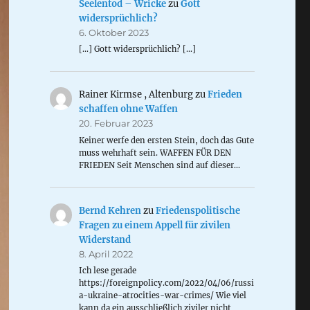
Seelentod – Wricke
zu
Gott
widersprüchlich?
6. Oktober 2023
[…] Gott widersprüchlich? […]
Rainer Kirmse , Altenburg
zu
Frieden
schaffen ohne Waffen
20. Februar 2023
Keiner werfe den ersten Stein, doch das Gute
muss wehrhaft sein. WAFFEN FÜR DEN
FRIEDEN Seit Menschen sind auf dieser…
Bernd Kehren
zu
Friedenspolitische
Fragen zu einem Appell für zivilen
Widerstand
8. April 2022
Ich lese gerade
https://foreignpolicy.com/2022/04/06/russi
a-ukraine-atrocities-war-crimes/ Wie viel
kann da ein ausschließlich ziviler nicht