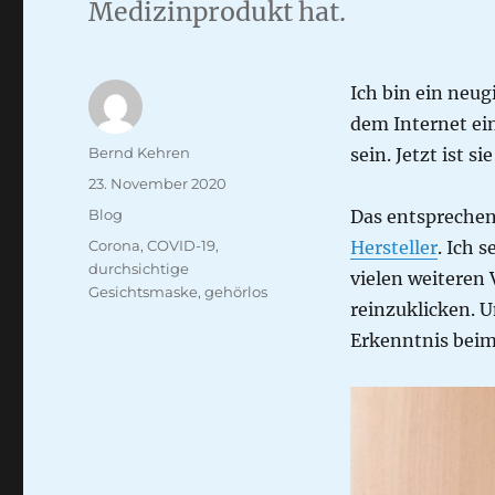
Medizinprodukt hat.
Ich bin ein neu
dem Internet eine
Autor
Bernd Kehren
sein. Jetzt ist sie
Veröffentlicht
23. November 2020
am
Kategorien
Blog
Das entspreche
Schlagwörter
Corona
,
COVID-19
,
Hersteller
. Ich 
durchsichtige
vielen weiteren 
Gesichtsmaske
,
gehörlos
reinzuklicken. U
Erkenntnis beim 
Video-
Player