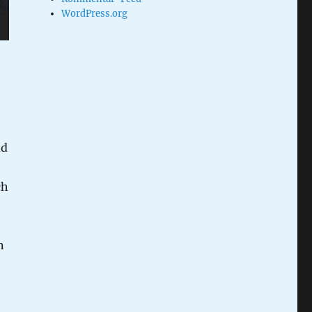
WordPress.org
nd
ch
n