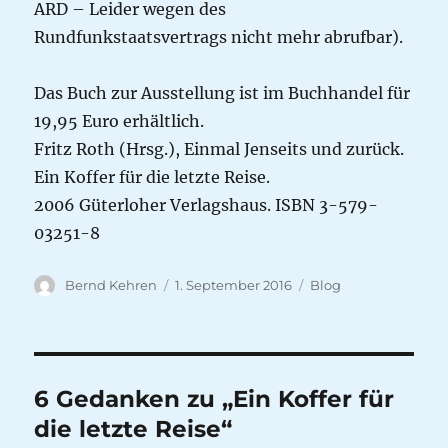
ARD – Leider wegen des
Rundfunkstaatsvertrags nicht mehr abrufbar).
Das Buch zur Ausstellung ist im Buchhandel für
19,95 Euro erhältlich.
Fritz Roth (Hrsg.), Einmal Jenseits und zurück.
Ein Koffer für die letzte Reise.
2006 Güterloher Verlagshaus. ISBN 3-579-
03251-8
Autor
Veröffentlicht
Kategorien
Bernd Kehren
1. September 2016
Blog
am
6 Gedanken zu „Ein Koffer für
die letzte Reise“