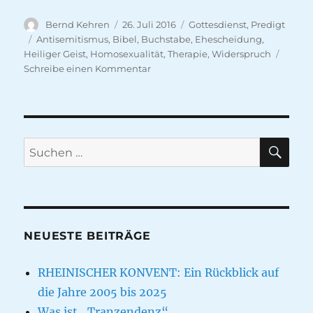
Autor
Veröffentlicht
Kategorien
Bernd Kehren
26. Juli 2016
Gottesdienst
,
Predigt
am
Schlagwörter
Antisemitismus
,
Bibel
,
Buchstabe
,
Ehescheidung
,
Heiliger Geist
,
Homosexualität
,
Therapie
,
Widerspruch
zu
Schreibe einen Kommentar
Geist
und
Bibel
–
Bibel
SU
Suche
fordert
nach:
zum
Widerspruch
NEUESTE BEITRÄGE
RHEINISCHER KONVENT: Ein Rückblick auf
die Jahre 2005 bis 2025
Was ist „Tranzendenz“