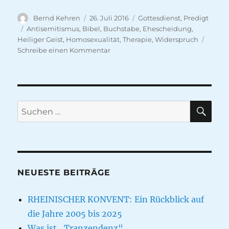
Autor
Veröffentlicht
Kategorien
Bernd Kehren
26. Juli 2016
Gottesdienst
,
Predigt
am
Schlagwörter
Antisemitismus
,
Bibel
,
Buchstabe
,
Ehescheidung
,
Heiliger Geist
,
Homosexualität
,
Therapie
,
Widerspruch
zu
Schreibe einen Kommentar
Geist
und
Bibel
–
Bibel
SU
Suche
fordert
nach:
zum
Widerspruch
NEUESTE BEITRÄGE
RHEINISCHER KONVENT: Ein Rückblick auf
die Jahre 2005 bis 2025
Was ist „Tranzendenz“