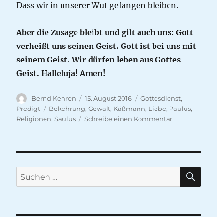
Dass wir in unserer Wut gefangen bleiben.
Aber die Zusage bleibt und gilt auch uns: Gott
verheißt uns seinen Geist. Gott ist bei uns mit
seinem Geist. Wir dürfen leben aus Gottes
Geist. Halleluja! Amen!
Autor
Veröffentlicht
Kategorien
Bernd Kehren
15. August 2016
Gottesdienst
,
am
Schlagwörter
Predigt
Bekehrung
,
Gewalt
,
Käßmann
,
Liebe
,
Paulus
,
zu
Religionen
,
Saulus
Schreibe einen Kommentar
Die
150-
Prozentigen
sind
die
SU
Suche
Schlimmsten
nach: