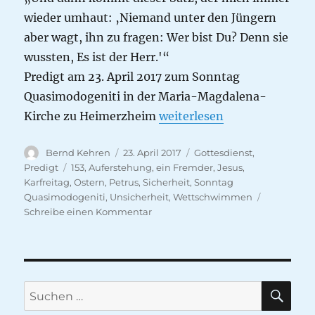
wieder umhaut: ‚Niemand unter den Jüngern
aber wagt, ihn zu fragen: Wer bist Du? Denn sie
wussten, Es ist der Herr.'“
Predigt am 23. April 2017 zum Sonntag
Quasimodogeniti in der Maria-Magdalena-
„Sichere Unsicherheit – Heu
Kirche zu Heimerzheim
weiterlesen
Autor
Veröffentlicht
Kategorien
Bernd Kehren
23. April 2017
Gottesdienst
,
am
Schlagwörter
Predigt
153
,
Auferstehung
,
ein Fremder
,
Jesus
,
Karfreitag
,
Ostern
,
Petrus
,
Sicherheit
,
Sonntag
Quasimodogeniti
,
Unsicherheit
,
Wettschwimmen
zu
Schreibe einen Kommentar
Sichere
Unsicherheit
–
Heute
gibt
SU
Suche
es
nach:
Fisch!