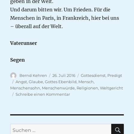
geben in der Welt.
Und darum bitten wir. Um Frieden. Für die
Menschen in Paris, in Frankreich, hier bei uns
– überall auf der Welt.
Vaterunser
Segen
Autor
Veröffentlicht
Kategorien
Bernd Kehren
26. Juli 2016
Gottesdienst
,
Predigt
am
Schlagwörter
Angst
,
Glaube
,
Gottes Ebenbild
,
Mensch
,
Menschensohn
,
Menschenwürde
,
Religionen
,
Weltgericht
zu
Schreibe einen Kommentar
Gottes
Gericht?
SU
Suche