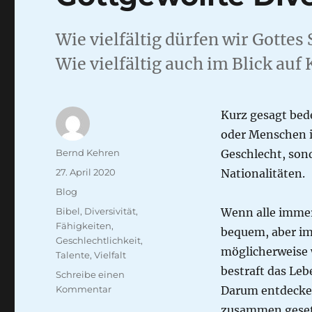
Wie vielfältig dürfen wir Gotte
Wie vielfältig auch im Blick au
Kurz gesagt bede
oder Menschen in
Autor
Bernd Kehren
Geschlecht, sond
Veröffentlicht
27. April 2020
Nationalitäten.
am
Kategorien
Blog
Schlagwörter
Bibel
,
Diversivität
,
Wenn alle immer
Fähigkeiten
,
bequem, aber im 
Geschlechtlichkeit
,
möglicherweise 
Talente
,
Vielfalt
bestraft das Leb
Schreibe einen
zu
Kommentar
Darum entdecken
Gottgewollte
zusammen gesetz