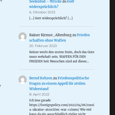
Seelentod – Wricke
zu
Gott
widersprüchlich?
6. Oktober 2023
[…] Gott widersprüchlich? […]
Rainer Kirmse , Altenburg
zu
Frieden
schaffen ohne Waffen
20. Februar 2023
Keiner werfe den ersten Stein, doch das Gute
muss wehrhaft sein. WAFFEN FÜR DEN
FRIEDEN Seit Menschen sind auf dieser…
Bernd Kehren
zu
Friedenspolitische
Fragen zu einem Appell für zivilen
e
Widerstand
8. April 2022
Ich lese gerade
https://foreignpolicy.com/2022/04/06/russi
a-ukraine-atrocities-war-crimes/ Wie viel
kann da ein ausschließlich ziviler nicht