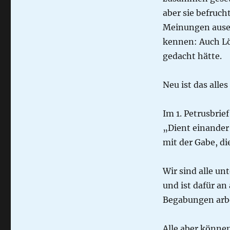
Diversivität
aber sie befruch
Meinungen ausei
kennen: Auch Lö
gedacht hätte.
Neu ist das alles
Im 1. Petrusbrief
„Dient einander 
mit der Gabe, d
Wir sind alle un
und ist dafür an
Begabungen arbe
Alle aber können