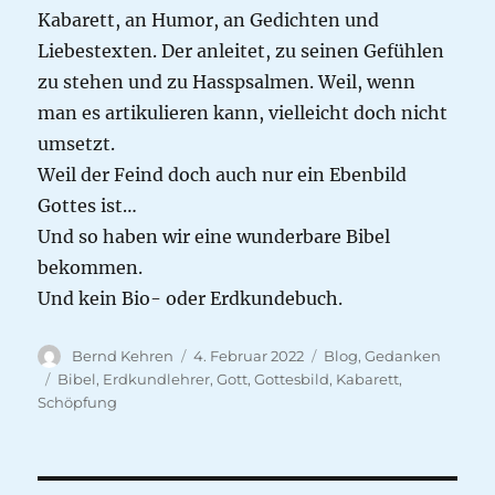
Kabarett, an Humor, an Gedichten und
Liebestexten. Der anleitet, zu seinen Gefühlen
zu stehen und zu Hasspsalmen. Weil, wenn
man es artikulieren kann, vielleicht doch nicht
umsetzt.
Weil der Feind doch auch nur ein Ebenbild
Gottes ist…
Und so haben wir eine wunderbare Bibel
bekommen.
Und kein Bio- oder Erdkundebuch.
Autor
Veröffentlicht
Kategorien
Bernd Kehren
4. Februar 2022
Blog
,
Gedanken
am
Schlagwörter
Bibel
,
Erdkundlehrer
,
Gott
,
Gottesbild
,
Kabarett
,
Schöpfung