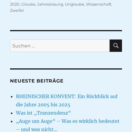
am
2020
,
Glaube
,
Jahreslosung
,
Unglaube
,
Wissenschaft
,
Zweifel
SU
Suche
nach:
NEUESTE BEITRÄGE
RHEINISCHER KONVENT: Ein Rückblick auf
die Jahre 2005 bis 2025
Was ist „Tranzendenz“
„Auge um Auge“ – Was es wirklich bedeutet
– und was nicht…