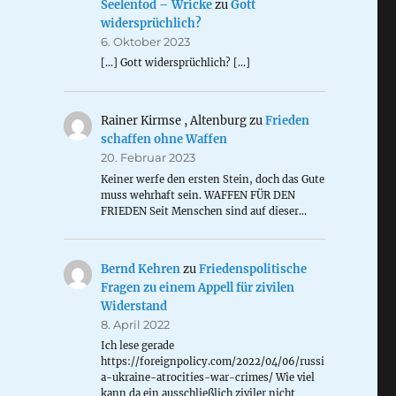
Seelentod – Wricke
zu
Gott
widersprüchlich?
6. Oktober 2023
[…] Gott widersprüchlich? […]
Rainer Kirmse , Altenburg
zu
Frieden
schaffen ohne Waffen
20. Februar 2023
Keiner werfe den ersten Stein, doch das Gute
muss wehrhaft sein. WAFFEN FÜR DEN
FRIEDEN Seit Menschen sind auf dieser…
Bernd Kehren
zu
Friedenspolitische
Fragen zu einem Appell für zivilen
Widerstand
8. April 2022
Ich lese gerade
https://foreignpolicy.com/2022/04/06/russi
a-ukraine-atrocities-war-crimes/ Wie viel
kann da ein ausschließlich ziviler nicht