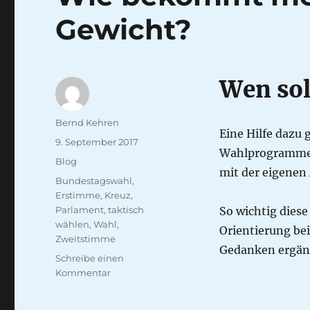
Gewicht?
Wen sol
Autor
Bernd Kehren
Eine Hilfe dazu
Veröffentlicht
9. September 2017
Wahlprogramme 
am
Kategorien
Blog
mit der eigene
Schlagwörter
Bundestagswahl
,
Erstimme
,
Kreuz
,
Parlament
,
taktisch
So wichtig diese
wählen
,
Wahl
,
Orientierung be
Zweitstimme
Gedanken ergän
Schreibe einen
zu
Kommentar
Wie
bekommt