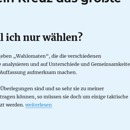
l ich nur wählen?
 geben „Wahlomaten“, die die verschiedenen
analysieren und auf Unterschiede und Gemeinsamkeit
n Auffassung aufmerksam machen.
 Überlegungen sind und so sehr sie zu meiner
itragen können, so müssen sie doch um einige taktische
„Wie bekommt mein Kreuz das größte Gewic
zt werden.
weiterlesen