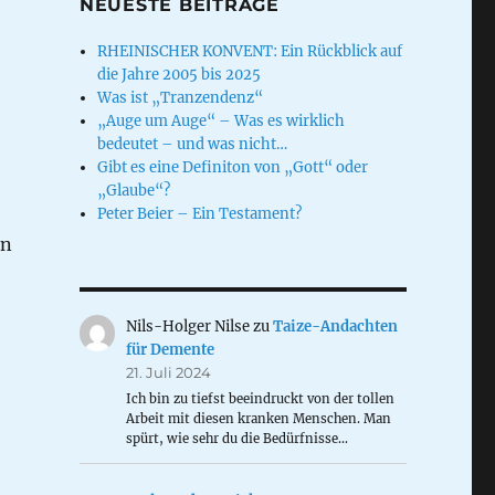
NEUESTE BEITRÄGE
RHEINISCHER KONVENT: Ein Rückblick auf
die Jahre 2005 bis 2025
Was ist „Tranzendenz“
„Auge um Auge“ – Was es wirklich
bedeutet – und was nicht…
Gibt es eine Definiton von „Gott“ oder
„Glaube“?
Peter Beier – Ein Testament?
en
Nils-Holger Nilse
zu
Taize-Andachten
für Demente
21. Juli 2024
ht?“
Ich bin zu tiefst beeindruckt von der tollen
Arbeit mit diesen kranken Menschen. Man
spürt, wie sehr du die Bedürfnisse…