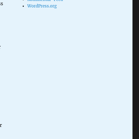
ss
WordPress.org
r
r