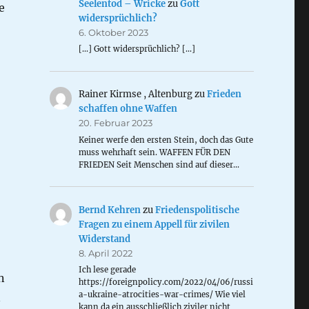
Seelentod – Wricke
zu
Gott
e
widersprüchlich?
6. Oktober 2023
[…] Gott widersprüchlich? […]
Rainer Kirmse , Altenburg
zu
Frieden
schaffen ohne Waffen
20. Februar 2023
Keiner werfe den ersten Stein, doch das Gute
muss wehrhaft sein. WAFFEN FÜR DEN
FRIEDEN Seit Menschen sind auf dieser…
Bernd Kehren
zu
Friedenspolitische
Fragen zu einem Appell für zivilen
Widerstand
8. April 2022
Ich lese gerade
n
https://foreignpolicy.com/2022/04/06/russi
a-ukraine-atrocities-war-crimes/ Wie viel
n
kann da ein ausschließlich ziviler nicht