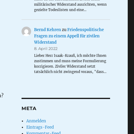
militärischer Widerstand ausrichten, wenn
gezielte Todeslisten und eine…
Bernd Kehren
zu
Friedenspolitische
Fragen zu einem Appell für zivilen
Widerstand
8. April 2022
Lieber Herr Isaak-Krauß, ich möchte Ihnen
zustimmen und muss meine Formulierung
korrigieren. Ziviler Widerstand setzt
tatsächlich nicht zwingend voraus, "dass…
n?
META
h
Anmelden
Eintrags-Feed
Kommentar-Feed