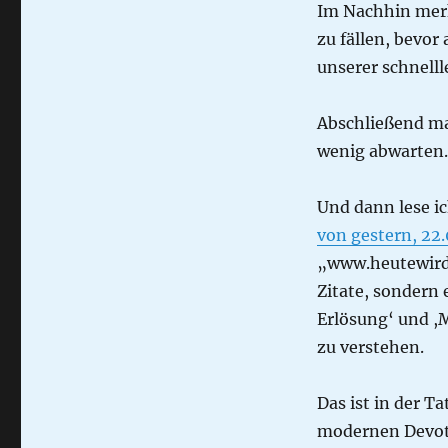
als
Im Nachhin merk
Fakenews?
zu fällen, bevor 
unserer schnelll
Abschließend mag
wenig abwarten.
Und dann lese i
von gestern, 22.
„www.heutewirdg
Zitate, sondern 
Erlösung‘ und ,
zu verstehen.
Das ist in der 
modernen Devotio