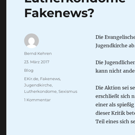
Fakenews?
Die Evangelische
Jugendkirche ab
Autor
Bernd Kehren
Veröffentlicht
23. März 2017
Die Jugendlichen
am
Kategorien
Blog
kann nicht ande
Schlagwörter
EKir.de
,
Fakenews
,
Jugendkirche
,
Die Aktion sei s
Lutherkondome
,
Sexismus
erschließt sich n
zu
1 Kommentar
einer als spießi
Lutherkondome
–
dieser Kritik bet
Können
Teil eines sich 
wir
mehr