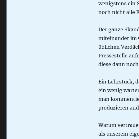
wenigstens ein 
noch nicht alle 
Der ganze Skanda
miteinander im G
üblichen Verdäc
Pressestelle anf
diese dann noch
Ein Lehrstück, 
ein wenig warte
man kommentiert
produzieren ande
Warum vertrauen
als unserem eig