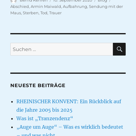
Bernd Kehren
10. September 2020
Blog
am
Abschied
,
Armin Maiwald
,
Aufbahrung
,
Sendung mit der
Maus
,
Sterben
,
Tod
,
Trauer
SU
Suche
nach:
NEUESTE BEITRÄGE
RHEINISCHER KONVENT: Ein Rückblick auf
die Jahre 2005 bis 2025
Was ist „Tranzendenz“
„Auge um Auge“ – Was es wirklich bedeutet
– und was nicht…