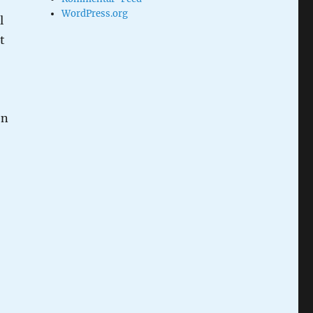
WordPress.org
l
t
en