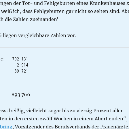
ngen der Tot- und Fehlgeburten eines Krankenhauses 
 weiß ich, dass Fehlgeburten gar nicht so selten sind. Ab
ch die Zahlen zueinander?
6 liegen vergleichbare Zahlen vor.
e:   792 131 

       2 914

:      89 721
893 766
s dreißig, vielleicht sogar bis zu vierzig Prozent aller
en in den ersten zwölf Wochen in einem Abort enden“,
lbring
, Vorsitzender des Berufsverbands der Frauenärzte