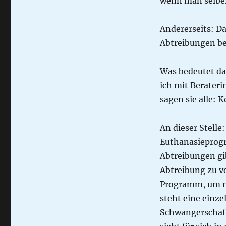
wenn man selber 
Andererseits: Da
Abtreibungen be
Was bedeutet da
ich mit Berater
sagen sie alle: K
An dieser Stell
Euthanasieprogra
Abtreibungen gi
Abtreibung zu ve
Programm, um ma
steht eine einzel
Schwangerschaft