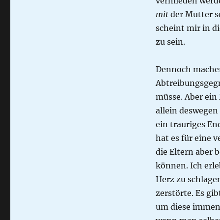
vermieden werde
mit
der Mutter s
scheint mir in 
zu sein.
Dennoch machen
Abtreibungsgegn
müsse. Aber ein 
allein deswegen
ein trauriges E
hat es für eine 
die Eltern aber 
können. Ich erl
Herz zu schlage
zerstörte. Es gi
um diese immens