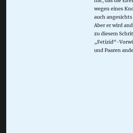
hat, das die Elt
wegen eines Kno
auch angesichts 
Aber er wird and
zu diesem Schrit
„Fetizid“-Vorwü
und Paaren ande