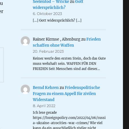
Seelentod – Wricke
zu
Gott
zu
widersprüchlich?
er
6. Oktober 2023
[…] Gott widersprüchlich? […]
Rainer Kirmse , Altenburg
zu
Frieden
schaffen ohne Waffen
20. Februar 2023
Keiner werfe den ersten Stein, doch das Gute
muss wehrhaft sein. WAFFEN FÜR DEN
FRIEDEN Seit Menschen sind auf dieser…
Bernd Kehren
zu
Friedenspolitische
Fragen zu einem Appell für zivilen
Widerstand
8. April 2022
Ich lese gerade
https://foreignpolicy.com/2022/04/06/russi
a-ukraine-atrocities-war-crimes/ Wie viel
.
kann da ein ausschließlich ziviler nicht