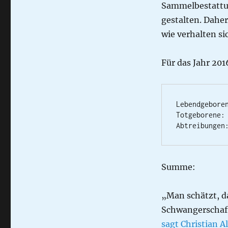
Fehlgeburt
Sammelbestattu
gestalten. Daher
wie verhalten si
Für das Jahr 201
Lebendgeboren
Totgeborene: 
Abtreibungen
Summe: 
„Man schätzt, das
Schwangerschaft
sagt Christian A