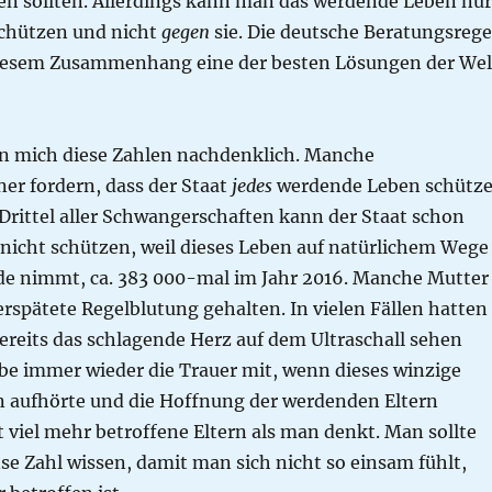
n sollten. Allerdings kann man das werdende Leben nur
chützen und nicht
gegen
sie. Die deutsche Beratungsrege
diesem Zusammenhang eine der besten Lösungen der Wel
 mich diese Zahlen nachdenklich. Manche
er fordern, dass der Staat
jedes
werdende Leben schütz
Drittel aller Schwangerschaften kann der Staat schon
 nicht schützen, weil dieses Leben auf natürlichem Wege
nde nimmt, ca. 383 000-mal im Jahr 2016. Manche Mutter
verspätete Regelblutung gehalten. In vielen Fällen hatten
bereits das schlagende Herz auf dem Ultraschall sehen
ebe immer wieder die Trauer mit, wenn dieses winzige
n aufhörte und die Hoffnung der werdenden Eltern
bt viel mehr betroffene Eltern als man denkt. Man sollte
e Zahl wissen, damit man sich nicht so einsam fühlt,