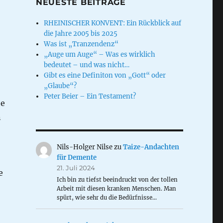
NEUESTE BEITRÄGE
RHEINISCHER KONVENT: Ein Rückblick auf
die Jahre 2005 bis 2025
Was ist „Tranzendenz“
„Auge um Auge“ – Was es wirklich
bedeutet – und was nicht…
Gibt es eine Definiton von „Gott“ oder
„Glaube“?
Peter Beier – Ein Testament?
he
n
Nils-Holger Nilse
zu
Taize-Andachten
für Demente
21. Juli 2024
e
Ich bin zu tiefst beeindruckt von der tollen
Arbeit mit diesen kranken Menschen. Man
spürt, wie sehr du die Bedürfnisse…