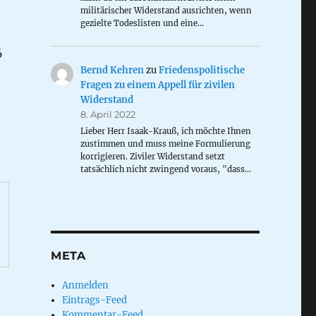
militärischer Widerstand ausrichten, wenn
gezielte Todeslisten und eine…
6
Bernd Kehren
zu
Friedenspolitische
Fragen zu einem Appell für zivilen
Widerstand
8. April 2022
Lieber Herr Isaak-Krauß, ich möchte Ihnen
zustimmen und muss meine Formulierung
korrigieren. Ziviler Widerstand setzt
tatsächlich nicht zwingend voraus, "dass…
META
Anmelden
Eintrags-Feed
Kommentar-Feed