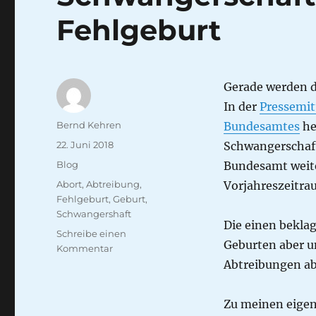
Fehlgeburt
Gerade werden di
In der
Pressemit
Autor
Bernd Kehren
Bundesamtes
he
Veröffentlicht
22. Juni 2018
Schwangerschaft
am
Kategorien
Blog
Bundesamt weite
Schlagwörter
Abort
,
Abtreibung
,
Vorjahreszeitra
Fehlgeburt
,
Geburt
,
Schwangershaft
Die einen bekla
Schreibe einen
Geburten aber u
zu
Kommentar
Schwangerschaft
Abtreibungen a
–
Abtreibung
Zu meinen eigen
–